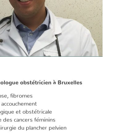
logue obstétricien à Bruxelles
iose, fibromes
t accouchement
gique et obstétricale
e des cancers féminins
irurgie du plancher pelvien