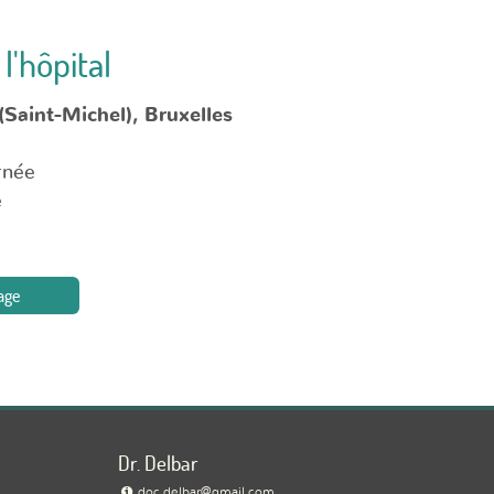
l'hôpital
(Saint-Michel), Bruxelles
rnée
e
age
Dr. Delbar
doc.delbar@gmail.com