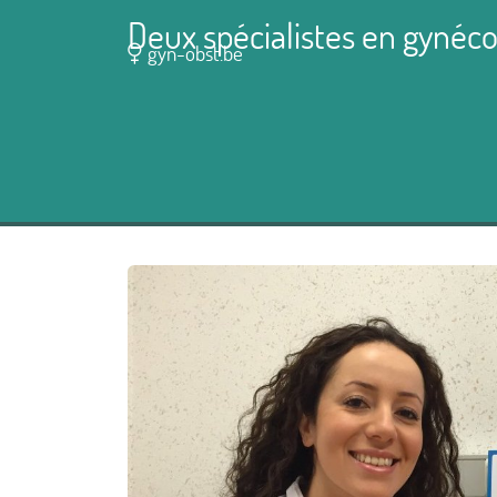
Deux spécialistes en gynéco
gyn-obst.be