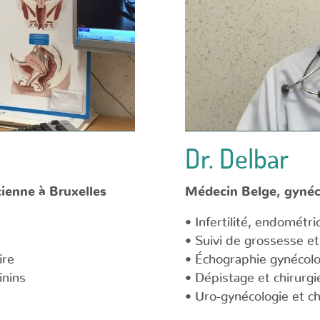
Dr. Delbar
cienne à Bruxelles
Médecin Belge, gynéco
• Infertilité, endométr
• Suivi de grossesse e
ire
• Échographie gynécolo
inins
• Dépistage et chirurgi
• Uro-gynécologie et ch