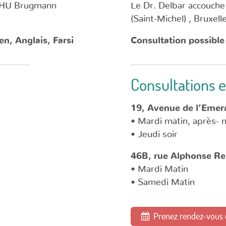
 CHU Brugmann
Le Dr. Delbar accouche
(Saint-Michel) , Bruxell
en, Anglais, Farsi
Consultation possible
Consultations e
19, Avenue de l’Emer
• Mardi matin, après- m
• Jeudi soir
46B, rue Alphonse Ren
• Mardi Matin
• Samedi Matin
Prenez rendez-vous e